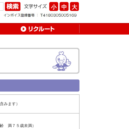
小
中
大
含みます）
齢 満７５歳未満）