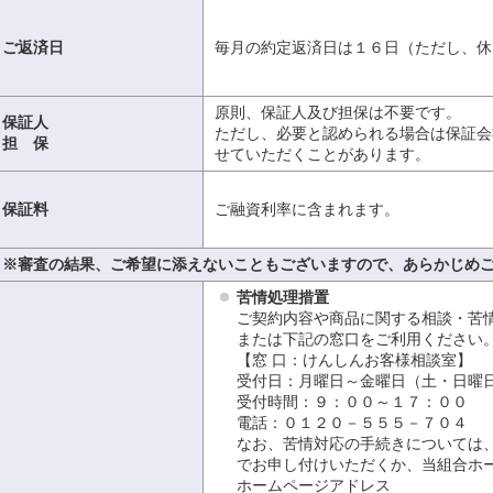
ご返済日
毎月の約定返済日は１６日（ただし、休
原則、保証人及び担保は不要です。
保証人
ただし、必要と認められる場合は保証会
担 保
せていただくことがあります。
保証料
ご融資利率に含まれます。
※審査の結果、ご希望に添えないこともございますので、あらかじめ
苦情処理措置
ご契約内容や商品に関する相談・苦
または下記の窓口をご利用ください
【窓 口：けんしんお客様相談室】
受付日：月曜日～金曜日（土・日曜
受付時間：９：００～１７：００
電話：０１２０－５５５－７０４
なお、苦情対応の手続きについては
でお申し付けいただくか、当組合ホ
ホームページアドレス