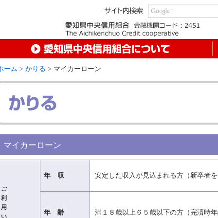
ホーム
>
かりる
> マイカーローン
マイカーローン
年 収
安定した収入が見込まれる方（新卒者を
ご
利
用
年 齢
満１８歳以上６５歳以下の方（完済時年
い