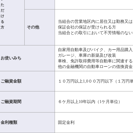
た
だ
け
当組合の営業地区内に居住又は勤務又は
る
その他
保証会社の保証が受けられる方
方
当組合との取引において不芳情報のない
自家用自動車及びバイク、カー用品購入
ガレージ、車庫の新築及び改装
お使いみち
車検、免許取得費用等自動車に関連する
他の金融機関の自動車ローンの借換資金
ご融資金額
１０万円以上1,0００万円以下（１万円
ご融資期間
６ケ月以上10年以内（1ケ月単位）
金利種類
固定金利