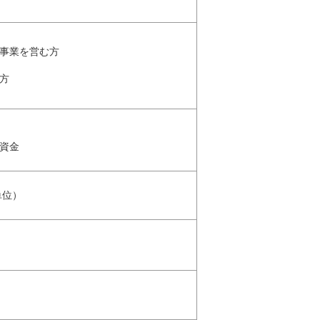
事業を営む方
方
資金
単位）