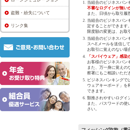
当組合のビジネスバン
不審なログインが無い
盗難・紛失について
また、日頃から取引履
当組合のビジネスバン
リンク集
定することができます
限度額の変更は、お取
当組合のビジネスバン
スヘEメールを送信し
お取引に覚えのない場
「スパイウェア」感染
お客様のビジネスバン
また、万一身に覚えの
察署にもご相談いただ
ビジネスバンキングで
ウェアキーボード」を
できます。
類推されやすいログイ
また、パスワードの使
さい。
フィッシング詐欺（電