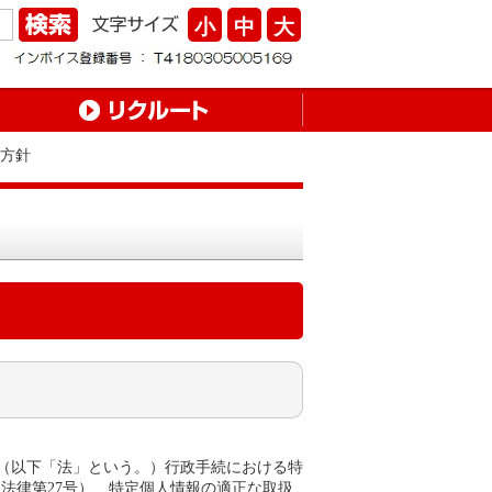
小
中
大
護方針
、（以下「法」という。）行政手続における特
日法律第27号）、特定個人情報の適正な取扱