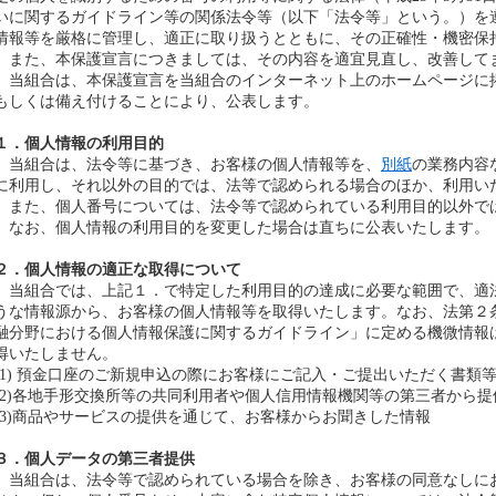
いに関するガイドライン等の関係法令等（以下「法令等」という。）を
情報等を厳格に管理し、適正に取り扱うとともに、その正確性・機密保
また、本保護宣言につきましては、その内容を適宜見直し、改善して
当組合は、本保護宣言を当組合のインターネット上のホームページに
もしくは備え付けることにより、公表します。
１．個人情報の利用目的
当組合は、法令等に基づき、お客様の個人情報等を、
別紙
の業務内容
に利用し、それ以外の目的では、法等で認められる場合のほか、利用い
また、個人番号については、法令等で認められている利用目的以外で
なお、個人情報の利用目的を変更した場合は直ちに公表いたします。
２．個人情報の適正な取得について
当組合では、上記１．で特定した利用目的の達成に必要な範囲で、適
うな情報源から、お客様の個人情報等を取得いたします。なお、法第２
融分野における個人情報保護に関するガイドライン」に定める機微情報
得いたしません。
(1) 預金口座のご新規申込の際にお客様にご記入・ご提出いただく書類
(2)各地手形交換所等の共同利用者や個人信用情報機関等の第三者から
(3)商品やサービスの提供を通じて、お客様からお聞きした情報
３．個人データの第三者提供
当組合は、法令等で認められている場合を除き、お客様の同意なしに