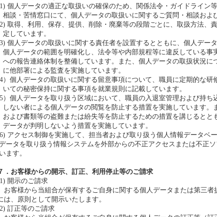
(1) 個人データの適正な取扱いの確保のため、関係法令・ガイドライン
相談・苦情窓口にて、個人データの取扱いに関するご質問・相談およ
(2) 取得、利用、保存、提供、削除・廃棄等の段階ごとに、取扱方法、
定しています。
(3) 個人データの取扱いに関する責任者を設置するとともに、個人デー
個人データの範囲を明確化し、法令等や内部規程等に違反している事
への報告連絡体制を整備しています。また、個人データの取扱状況に
に他部署による監査を実施しています。
(4）個人データの取扱いに関する留意事項について、職員に定期的な研
いての秘密保持に関する事項を就業規則に記載しています。
(5）個人データを取り扱う区域において、職員の入退室管理および持ち
しない者による個人データの閲覧を防止する措置を実施しています。
および書類等の盗難または紛失等を防止するための措置を講じるとと
データが判明しないよう措置を実施しています。
(6) アクセス制御を実施して、担当者および取り扱う個人情報データ
データを取り扱う情報システムを外部からの不正アクセスまたは不正
います。
７．お客様からの開示、訂正、利用停止等のご請求
(1) 開示のご請求
お客様から当組合が保有するご自身に関する個人データまたは第三者
には、原則として開示いたします。
(2) 訂正等のご請求