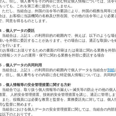
せん。但し、個人番号をその内容に含む特定個人情報については、法令
あっても、これを第三者に提供いたしません。
ただし、当組合は、外国の法令等の要請により、外国の税務当局等に
合は、お客様に当該機関の名称及び所在国、その他の法令等により必要
で、同意を得るものとします。
４．個人データの委託
当組合は、上記１．の利用目的の範囲内で、例えば、以下のような場
扱いを外部に委託することがあります。その場合には、適正な取扱いを
どを行います。
(1)お客様にお送りするための書面の印刷または発送に関わる業務を外
(2)情報システムの運用・保守に関わる業務を外部に委託する場合
５．個人データの共同利用
当組合は、上記１．の利用目的の範囲内で個人データを当組合が
別紙
す。但し、個人番号をその内容に含む特定個人情報については、共同利
６．個人情報等の安全管理措置に関する方針
当組合では、取り扱う個人情報等の漏えい･滅失等の防止その他の個人
措置、 人的安全管理措置、技術的安全管理措置を講じ、適正に管理しま
また、役職員には必要な教育と監督を、業務委託先に対しては、個人
切な監督に努めます。
当組合における個人データの安全管理措置に関しては、当組合の内部
は以下のとおりです。