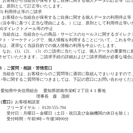
お客様から当組合が保有するご自身に関する個人データの訂正等（訂
は、原則として訂正等いたします。
(3) 利用停止等のご請求
お客様から当組合が保有するご自身に関する個人データの利用停止等
（法令等に基づく正当な理由による。）には、原則として利用停止等い
(4)ダイレクトメール等の中止
当組合は、当組合からの商品・サービスのセールスに関するダイレク
クト・マーケティングで、個人情報を利用することについて、これを中
合は、遅滞なく当該目的での個人情報の利用を中止いたします。
なお、(1)、(2)、（3）のご請求に当たっては、個人データの重要性に
させていただきます。ご請求手続の詳細およびご請求用紙が必要な場合
８．ご質問・相談・苦情窓口
当組合では、お客様からのご質問等に適切に取組んでまいりますので
い等に関するご質問等につきましては、下記の窓口にお問い合わせくだ
愛知県中央信用組合 愛知県碧南市栄町２丁目４１番地
理事長 森 茂樹
（窓口）
お客様相談室
フリーダイヤル ： 0120-555-704
受付日：月曜日～金曜日（土日・祝日及び金融機関の休日を除く）
受付時間：午前9時～午後5時00分